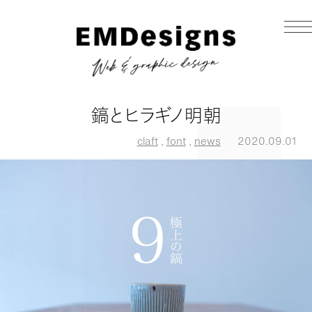
鎬とヒラギノ明朝
claft
,
font
,
news
2020.09.01