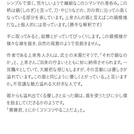
シンプルで潔く、荒々しいようで繊細なこのシマシマの湯呑み。この
柄は鎬（しのぎ）と言って、刀・やじりなどの、刃の背に沿って小高く
なっている部分を表しています。上泉さんの器と言えばこの鎬模様
だな。と個人的には思っています。（勝手な解釈です）
手に取ってみると、結構とがっていてびっくりします。この鎬模様が
様々な線を描き、自然の風景のようで見飽きません。
作者である上泉秀人さんは、武士の末裔だそうで、「それで鎬なの
か」と、上泉さんご自身の佇まいとともに妙に納得させられます。一
見飄々としていて、大雑把な感じもしますが、その言動には優しさが
溢れています。この器と同じように優しくとがっている。と言います
か。不思議な魅力溢れる大好きな人です。
器からも溢れ出てくる優しさと尖った鎬は、器を使うたびに少し僕
を励ましてくださるかのようです。
「齋藤君、とにかくコツコツやることだよ」と。