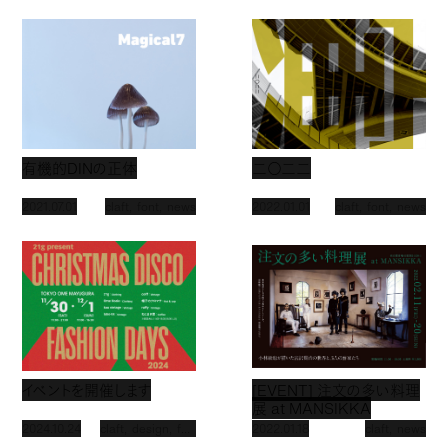
有機的DINの正体
二〇二二
2021.07.01
claft
font
news
2022.01.01
claft
font
news
イベントを開催します
[EVENT] 注文の多い料理
展 at MANSIKKA
2024.10.24
claft
design
font
news
2022.01.18
claft
news