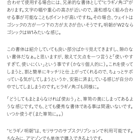
合わせて使用する場合には、兄弟的な書体として“ヒラギノ角ゴ”が
あります。文字の幅や重心の高さが近いので、違和感なく組み合わ
せる事が可能なこともポイントが高いですね。その場合、ウェイトは
ゴシックの方が一つ下の方が太さが合いそうです。明朝がW2なら
ゴシックはW1みたいな感じ。
この書体は紹介していても良い部分ばかり見えてきますし、隙のな
い書体だなぁ。と思いますが、敢えて欠点を一つ言うと「使いやす
すぎて、使いにくい」という事です（かなり個人的に）。これを使って
しまうと、割と簡単にキッチリと仕上がってくれるので、ちょっとサボ
っている気がしてしまうというか、安易に済ましている感じが自分の
中でしてしましまうのです。ヒラギノ角ゴも同様に。
「どうしてもまとまらなければ使おう」と、箪笥の奥にしまってあるよ
うな感じです。でも、とても優秀な書体である事は間違いないです。
いつか使うぞ（また箪笥に。。）
“ヒラギノ明朝”は、モリサワのサブスクリプションで利用可能です。
ちなみに、アマゾンでも単体で購入できるようです。