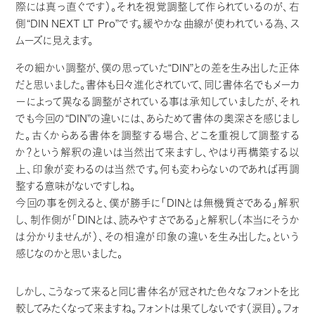
際には真っ直ぐです）。それを視覚調整して作られているのが、右
側“DIN NEXT LT Pro”です。緩やかな曲線が使われている為、ス
ムーズに見えます。
その細かい調整が、僕の思っていた“DIN”との差を生み出した正体
だと思いました。書体も日々進化されていて、同じ書体名でもメーカ
ーによって異なる調整がされている事は承知していましたが、それ
でも今回の“DIN”の違いには、あらためて書体の奥深さを感じまし
た。古くからある書体を調整する場合、どこを重視して調整する
か？という解釈の違いは当然出て来ますし、やはり再構築する以
上、印象が変わるのは当然です。何も変わらないのであれば再調
整する意味がないですしね。
今回の事を例えると、僕が勝手に「DINとは無機質さである」解釈
し、制作側が「DINとは、読みやすさである」と解釈し（本当にそうか
は分かりませんが）、その相違が印象の違いを生み出した。という
感じなのかと思いました。
しかし、こうなって来ると同じ書体名が冠された色々なフォントを比
較してみたくなって来ますね。フォントは果てしないです（涙目）。フォ