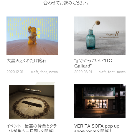
合わせてお読みください。
大黒天とくれたけ銘石
“g”がかっこいい“ITC
Galliard”
2020.12.01
claft
font
news
2020.08.01
claft
font
news
イベント 「最高の骨董とクラ
VERITA SOFA pop up
フトが集う三日間」を開催し
showroomを開催！