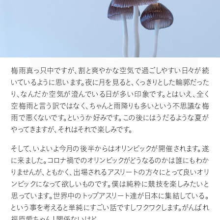
梅雨真っ只中ですが、割と爽やかな空気で過ごしやすい日々が続
いているように思います。夜に月を見ると、くっきりとした輪郭だった
り、なんだか空気が澄んでいる日が多い印象です。とはいえ、全く
空梅雨と言う訳ではなく、ちゃんと雨降りも多いという不思議な梅
雨で悪くないです。というか好みです。この後にはうだるような夏が
やってきますが、それはそれで楽しみです。
そして、いよいよ今月の後半からはオリンピックが開催されます。遂
に来ました。コロナ禍でのオリンピックがどうなるのかは誰にもわか
りませんが、ともかく、出場されるアスリートの方々にとって良いオリ
ンピックになって欲しいものです。僕は純粋に競技を楽しみたいと
思っています。世界中のトップアスリート達が日本に集結している。
という事を考えると単純にすごい話ですしワクワクします。がんばれ
福原愛ちゃん！関係ないけど。。