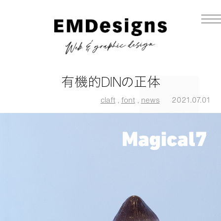
有機的DINの正体
claft
,
font
,
news
2021.07.01