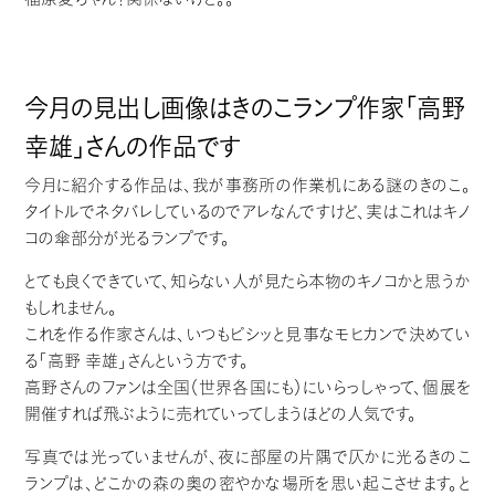
今月の見出し画像はきのこランプ作家「
高野
幸雄
」さんの作品です
今月に紹介する作品は、我が事務所の作業机にある謎のきのこ。
タイトルでネタバレしているのでアレなんですけど、実はこれはキノ
コの傘部分が光るランプです。
とても良くできていて、知らない人が見たら本物のキノコかと思うか
もしれません。
これを作る作家さんは、いつもピシッと見事なモヒカンで決めてい
る「高野 幸雄」さんという方です。
高野さんのファンは全国（世界各国にも）にいらっしゃって、個展を
開催すれば飛ぶように売れていってしまうほどの人気です。
写真では光っていませんが、夜に部屋の片隅で仄かに光るきのこ
ランプは、どこかの森の奥の密やかな場所を思い起こさせます。と