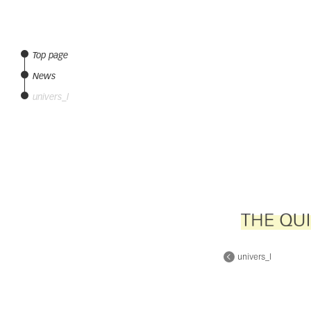
Top page
News
univers_l
univers_l