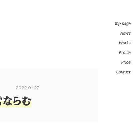
Top page
News
Works
Profile
Price
Contact
2022.01.27