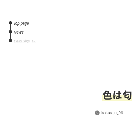
Top page
News
tsukusigo_06
tsukusigo_06