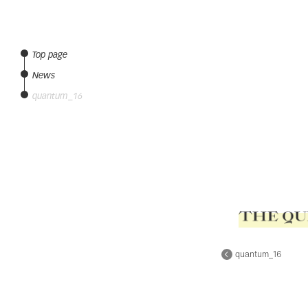
Top page
News
quantum_16
quantum_16