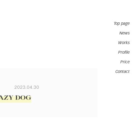
Top page
News
Works
Profile
Price
Contact
2023.04.30