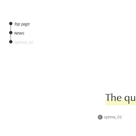
Top page
News
optima_02
optima_02