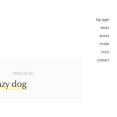
Top page
News
Works
Profile
Price
Contact
2020.01.30