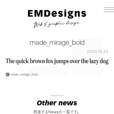
made_mirage_bold
2020.10.25
made_mirage_bold
Other news
関連するNewsの一覧です。