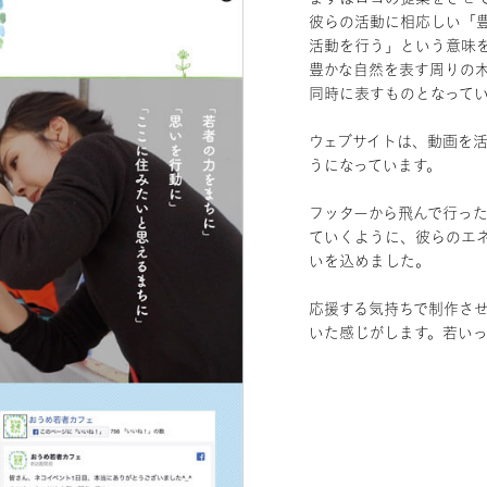
彼らの活動に相応しい「
活動を行う」という意味
豊かな自然を表す周りの
同時に表すものとなって
ウェブサイトは、動画を
うになっています。
フッターから飛んで行っ
ていくように、彼らのエ
いを込めました。
応援する気持ちで制作さ
いた感じがします。若い