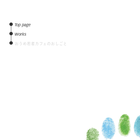
Top page
Works
おうめ若者カフェのおしごと