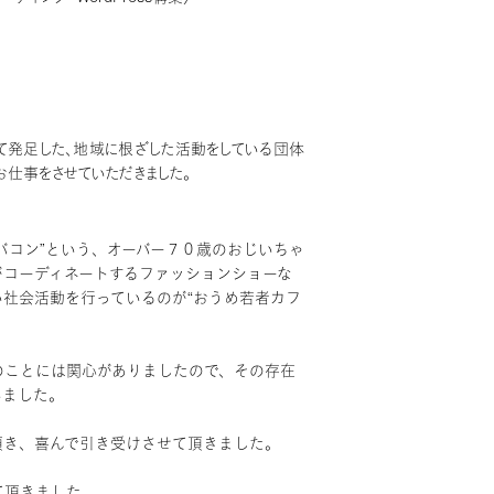
て発足した、地域に根ざした活動をしている団体
お仕事をさせていただきました。
バコン”という、オーバー７０歳のおじいちゃ
がコーディネートするファッションショーな
社会活動を行っているのが“おうめ若者カフ
のことには関心がありましたので、その存在
いました。
頂き、喜んで引き受けさせて頂きました。
て頂きました。