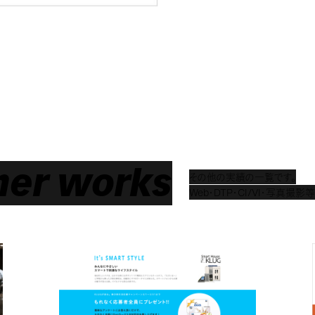
her works
その他の実績の一覧です。
Web・DTP・CI/VI・写真撮影