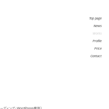
Top page
News
Works
Profile
Price
と
Contact
ディング・WordPress構築）