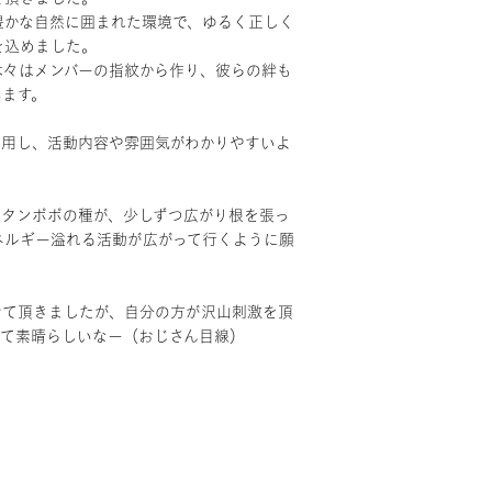
豊かな自然に囲まれた環境で、ゆるく正しく
を込めました。
木々はメンバーの指紋から作り、彼らの絆も
います。
活用し、活動内容や雰囲気がわかりやすいよ
たタンポポの種が、少しずつ広がり根を張っ
ネルギー溢れる活動が広がって行くように願
せて頂きましたが、自分の方が沢山刺激を頂
って素晴らしいなー（おじさん目線）